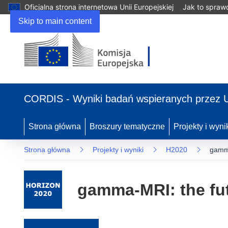
Oficjalna strona internetowa Unii Europejskiej
Jak to spraw
Skip to main content
(odnośnik otworzy się w nowym oknie)
CORDIS - Wyniki badań wspieranych przez 
Strona główna
Broszury tematyczne
Projekty i wyni
Strona główna
Projekty i wyniki
H2020
gamma
gamma-MRI: the fut