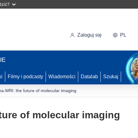
dzić?
Zaloguj się
PL
UE
ki
Filmy i podcasty
Wiadomości
Datalab
Szukaj
-MRI: the future of molecular imaging
ure of molecular imaging