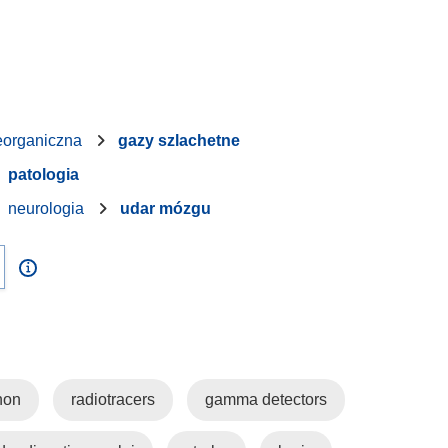
eorganiczna
gazy szlachetne
patologia
neurologia
udar mózgu
non
radiotracers
gamma detectors