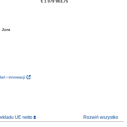
€ 1 079 963,75
Jura
m oknie)
oknie)
(odnośnik otworzy się w nowym oknie)
ań i innowacji
 nowym oknie)
 wkładu UE netto
Rozwiń wszystko