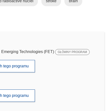
d radioactive nuclei
stroke
brain
Emerging Technologies (FET)
GŁÓWNY PROGRAM
ch tego programu
ch tego programu