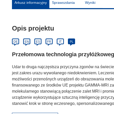
Arkusz informacyjny
Sprawozdania
Wyniki
Opis projektu
DE
EN
ES
FR
IT
PL
Przełomowa technologia przyłóżkowe
Udar to druga najczęstsza przyczyna zgonów na świeci
jest zakres urazu wywołanego niedokrwieniem. Leczenie 
możliwości przenośnych urządzeń do obrazowania molek
finansowanego ze środków UE projektu GAMMA-MRI za
molekularnego stanowiącą połączenie zalet MRI i prom
urządzenie wykorzystujące sztuczną inteligencję przycz
stanowić krok w stronę wczesnego, spersonalizowanego