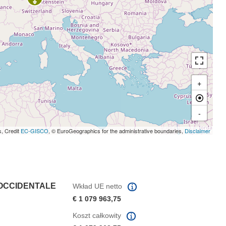
+
-
s, Credit
EC-GISCO
, © EuroGeographics for the administrative boundaries,
Disclaimer
 OCCIDENTALE
Wkład UE netto
€ 1 079 963,75
Koszt całkowity