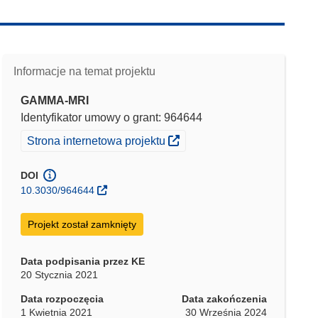
Informacje na temat projektu
GAMMA-MRI
Identyfikator umowy o grant: 964644
(odnośnik otworzy się w nowym oknie)
Strona internetowa projektu
DOI
10.3030/964644
Projekt został zamknięty
Data podpisania przez KE
20 Stycznia 2021
Data rozpoczęcia
Data zakończenia
1 Kwietnia 2021
30 Września 2024