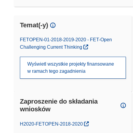
Temat(-y)
FETOPEN-01-2018-2019-2020 - FET-Open
Challenging Current Thinking
Wyświetl wszystkie projekty finansowane
w ramach tego zagadnienia
Zaproszenie do składania
wniosków
(odnośnik otworzy się w nowym oknie)
H2020-FETOPEN-2018-2020