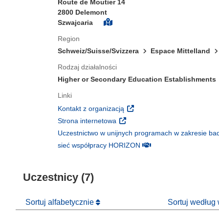
Route de Moutier 14
2800 Delemont
Szwajcaria
Region
Schweiz/Suisse/Svizzera
Espace Mittelland
Rodzaj działalności
Higher or Secondary Education Establishments
Linki
(odnośnik otworzy się w nowy
Kontakt z organizacją
(odnośnik otworzy się w nowym 
Strona internetowa
Uczestnictwo w unijnych programach w zakresie bad
(odnośnik otworzy się w
sieć współpracy HORIZON
Uczestnicy (7)
Sortuj alfabetycznie
Sortuj według