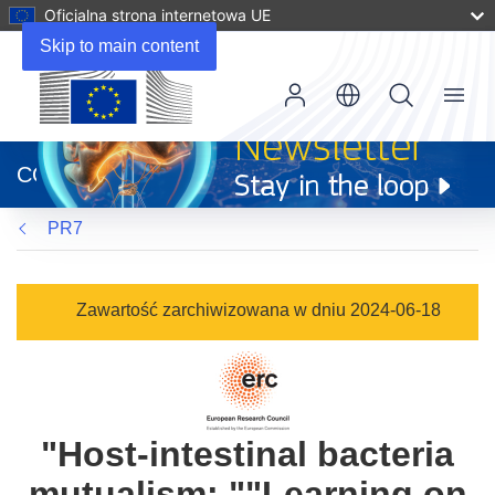
Oficjalna strona internetowa UE
Skip to main content
Menu
(odnośnik
otworzy
CORDIS
się
w
PR7
nowym
oknie)
Zawartość zarchiwizowana w dniu 2024-06-18
"Host-intestinal bacteria
mutualism: ""Learning on