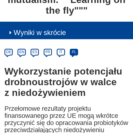
the fly"""
Wyniki w skrócie
Article
Category
Article
DE
EN
ES
FR
IT
PL
available
in
Wykorzystanie potencjału
the
drobnoustrojów w walce
following
languages:
z niedożywieniem
Przełomowe rezultaty projektu
finansowanego przez UE mogą wkrótce
przyczynić się do opracowania probiotyków
przeciwdziałających niedożywieniu