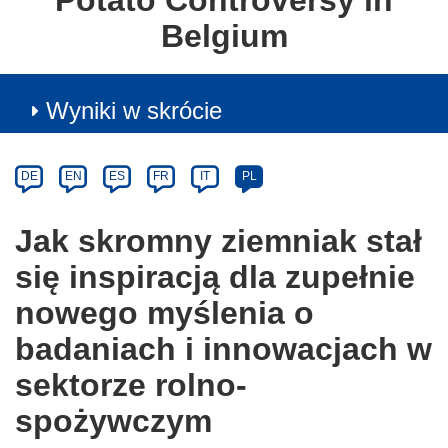
Potato Controversy in
Belgium
Wyniki w skrócie
Article
Category
Article
DE
EN
ES
FR
IT
PL
available
in
Jak skromny ziemniak stał
the
się inspiracją dla zupełnie
following
languages:
nowego myślenia o
badaniach i innowacjach w
sektorze rolno-
spożywczym