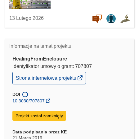
13 Lutego 2026
Informacje na temat projektu
HealingFromEnclosure
Identyfikator umowy o grant: 707807
(odnośnik
Strona internetowa projektu
otworzy
się
w
DOI
nowym
10.3030/707807
oknie)
Projekt został zamknięty
Data podpisania przez KE
21 Marca 2016