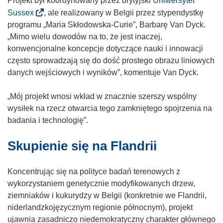
Projekt był koordynowany przez brytyjski
Uniwersytet
(
Sussex
, ale realizowany w Belgii przez stypendystkę
o
programu „Maria Skłodowska-Curie”, Barbarę Van Dyck.
d
„Mimo wielu dowodów na to, że jest inaczej,
n
konwencjonalne koncepcje dotyczące nauki i innowacji
o
często sprowadzają się do dość prostego obrazu liniowych
ś
danych wejściowych i wyników”, komentuje Van Dyck.
n
i
„Mój projekt wnosi wkład w znacznie szerszy wspólny
k
wysiłek na rzecz otwarcia tego zamkniętego spojrzenia na
o
badania i technologię”.
t
Skupienie się na Flandrii
w
o
r
Koncentrując się na polityce badań terenowych z
z
wykorzystaniem genetycznie modyfikowanych drzew,
y
ziemniaków i kukurydzy w Belgii (konkretnie we Flandrii,
s
niderlandzkojęzycznym regionie północnym), projekt
i
ujawnia zasadniczo niedemokratyczny charakter głównego