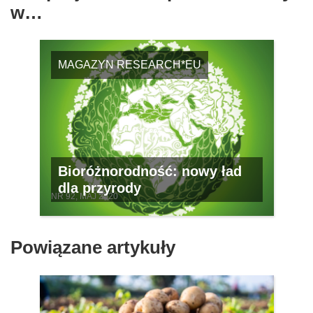
w…
MAGAZYN RESEARCH*EU
Bioróżnorodność: nowy ład
dla przyrody
NR 92, MAJ 2020
Powiązane artykuły