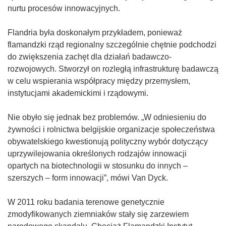
ę
nurtu procesów innowacyjnych.
w
n
Flandria była doskonałym przykładem, ponieważ
o
flamandzki rząd regionalny szczególnie chętnie podchodzi
w
do zwiększenia zachęt dla działań badawczo-
y
rozwojowych. Stworzył on rozległą infrastrukturę badawczą
m
w celu wspierania współpracy między przemysłem,
o
instytucjami akademickimi i rządowymi.
k
n
Nie obyło się jednak bez problemów. „W odniesieniu do
i
żywności i rolnictwa belgijskie organizacje społeczeństwa
e
obywatelskiego kwestionują polityczny wybór dotyczący
)
uprzywilejowania określonych rodzajów innowacji
opartych na biotechnologii w stosunku do innych –
szerszych – form innowacji”, mówi Van Dyck.
W 2011 roku badania terenowe genetycznie
zmodyfikowanych ziemniaków stały się zarzewiem