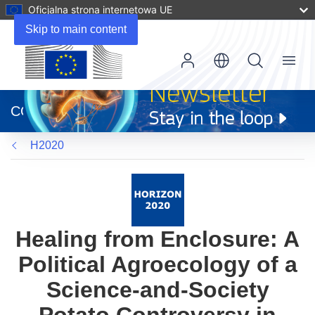
Oficjalna strona internetowa UE
Skip to main content
Menu
(odnośnik
otworzy
CORDIS
się
w
H2020
nowym
oknie)
Healing from Enclosure: A
Political Agroecology of a
Science-and-Society