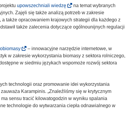
r
(
projektu
upowszechniali wiedzę
na temat wybranych
z
o
jnych. Zajęli się także analizą potrzeb w zakresie
y
d
 także opracowaniem krajowych strategii dla każdego z
s
n
edstawił także zalecenia dotyczące ogólnounijnych regulacji
i
o
ę
ś
w
n
(
robiomasy
– innowacyjne narzędzie internetowe, w
n
i
o
ktyk w zakresie wykorzystania biomasy z sektora rolniczego,
o
k
d
e dostępne w siedmiu językach wspomoże rozwój sektora
w
o
n
y
t
o
m
w
ś
ych technologii oraz promowanie idei wykorzystania
o
o
n
, zauważa Karampinis. „Znaleźliśmy się w krytycznym
k
r
i
 ma sensu tracić kilowatogodzin w wyniku spalania
n
z
k
ne technologie do wytwarzania ciepła odnawialnego w
i
y
o
e
s
t
)
i
w