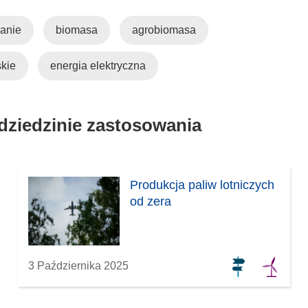
ę
o
w
r
anie
biomasa
agrobiomasa
n
z
o
y
skie
energia elektryczna
w
s
y
i
m
ę
o
w
 dziedzinie zastosowania
k
n
n
o
i
w
e
y
Produkcja paliw lotniczych
)
m
od zera
o
k
n
i
3 Października 2025
e
)