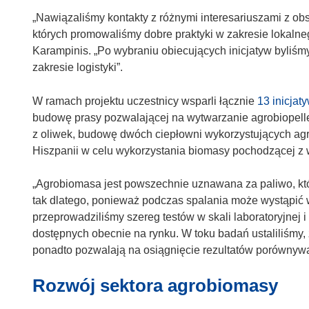
w
„Nawiązaliśmy kontakty z różnymi interesariuszami z ob
n
których promowaliśmy dobre praktyki w zakresie lokaln
o
Karampinis. „Po wybraniu obiecujących inicjatyw byliśm
w
zakresie logistyki”.
y
m
W ramach projektu uczestnicy wsparli łącznie
13 inicjat
o
budowę prasy pozwalającej na wytwarzanie agrobiopell
k
z oliwek, budowę dwóch ciepłowni wykorzystujących agr
n
Hiszpanii w celu wykorzystania biomasy pochodzącej z
i
e
„Agrobiomasa jest powszechnie uznawana za paliwo, które
)
tak dlatego, ponieważ podczas spalania może wystąpić
przeprowadziliśmy szereg testów w skali laboratoryjnej i
dostępnych obecnie na rynku. W toku badań ustaliliśmy,
ponadto pozwalają na osiągnięcie rezultatów porównyw
Rozwój sektora agrobiomasy