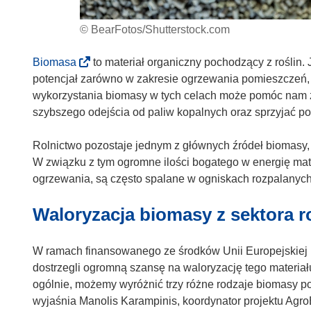
© BearFotos/Shutterstock.com
(
Biomasa
to materiał organiczny pochodzący z roślin
o
potencjał zarówno w zakresie ogrzewania pomieszczeń, j
d
wykorzystania biomasy w tych celach może pomóc nam z
n
szybszego odejścia od paliw kopalnych oraz sprzyjać p
o
ś
Rolnictwo pozostaje jednym z głównych źródeł biomasy, 
n
W związku z tym ogromne ilości bogatego w energię mate
i
ogrzewania, są często spalane w ogniskach rozpalanych
k
Waloryzacja biomasy z sektora r
o
t
w
W ramach finansowanego ze środków Unii Europejskiej 
o
dostrzegli ogromną szansę na waloryzację tego materia
r
ogólnie, możemy wyróżnić trzy różne rodzaje biomasy po
z
wyjaśnia Manolis Karampinis, koordynator projektu Ag
y