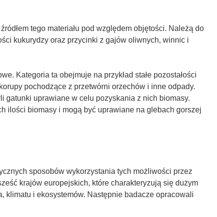
o
ś
n
 źródłem tego materiału pod względem objętości. Należą do
i
ości kukurydzy oraz przycinki z gajów oliwnych, winnic i
k
o
t
e. Kategoria ta obejmuje na przykład stałe pozostałości
w
 skorupy pochodzące z przetwórni orzechów i inne odpady.
o
yli gatunki uprawiane w celu pozyskania z nich biomasy.
r
h ilości biomasy i mogą być uprawiane na glebach gorszej
z
y
s
i
ę
tycznych sposobów wykorzystania tych możliwości przez
w
 sześć krajów europejskich, które charakteryzują się dużym
n
a, klimatu i ekosystemów. Następnie badacze opracowali
o
w