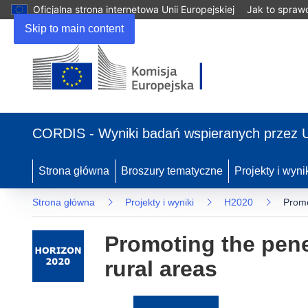
Oficjalna strona internetowa Unii Europejskiej
Jak to spraw
Skip to main content
(odnośnik
otworzy
CORDIS - Wyniki badań wspieranych przez 
się
w
nowym
Strona główna
Broszury tematyczne
Projekty i wyni
oknie)
Strona główna
Projekty i wyniki
H2020
Promo
Promoting the pene
rural areas