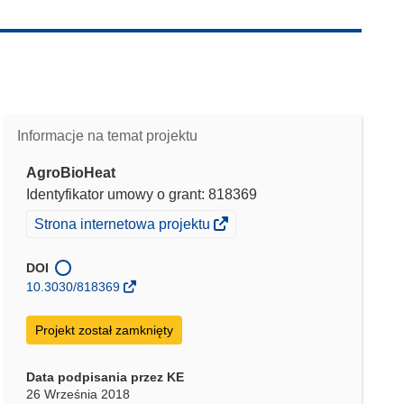
Informacje na temat projektu
AgroBioHeat
Identyfikator umowy o grant: 818369
(odnośnik
Strona internetowa projektu
otworzy
się
DOI
w
10.3030/818369
nowym
oknie)
Projekt został zamknięty
Data podpisania przez KE
26 Września 2018