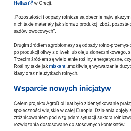
(
Hellas
w Grecji.
s
o
i
d
„Pozostałości i odpady rolnicze są obecnie największym
ę
n
nich takie materiały jak słoma z produkcji zbóż, pozostał
w
o
sadów owocowych”.
n
ś
o
n
Drugim źródłem agrobiomasy są odpady rolno-przemysłow
w
i
po produkcji oliwy z oliwek lub oleju słonecznikowego,
y
k
Trzecim źródłem są wieloletnie rośliny energetyczne, cz
m
o
Rośliny takie jak
miskant
umożliwiają wytwarzanie dużyc
o
t
klasy oraz nieużytkach rolnych.
k
w
n
Wsparcie nowych inicjatyw
o
i
r
e
z
Celem projektu AgroBioHeat było zidentyfikowanie prak
)
y
społeczności wiejskie w całej Europie. Działania objęły
s
zróżnicowaniem pod względem sytuacji sektora rolnictw
i
rozwiązania dostosowane do stosownych kontekstów.
ę