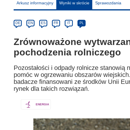
Arkusz informacyjny
Wyniki w skrócie
Sprawozdania
Article
Category
Article
DE
EN
ES
FR
IT
PL
available
in
Zrównoważone wytwarzanie
the
pochodzenia rolniczego
following
languages:
Pozostałości i odpady rolnicze stanowią 
pomóc w ogrzewaniu obszarów wiejskich. 
badacze finansowani ze środków Unii Eu
rynek dla takich rozwiązań.
ENERGIA