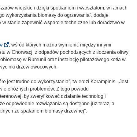
y
szarów wiejskich dzięki spotkaniom i warsztatom, w ramach
m
ego wykorzystania biomasy do ogrzewania”, dodaje
o
y w stanie zapewnić wsparcie techniczne lub doradztwo w
k
n
i
(
yw
, wśród których można wymienić między innymi
e
o
etu w Chorwacji z odpadów pochodzących z tłoczenia oliwy
)
d
obiomasę w Rumunii oraz instalację pilotażowego kotła w
n
 wycinki drzew owocowych.
o
ś
 jest trudne do wykorzystania”, twierdzi Karampinis. „Jest
n
 wiele różnych problemów. Z tego powodu
i
 terenowej, by zweryfikować działanie technologii
k
 że odpowiednie rozwiązania są dostępne już teraz, a
o
alnych ze spalaniem biomasy drzewnej”.
t
w
o