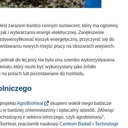
. Jest zarazem bardzo cennym surowcem, który ma ogromny
ak i wytwarzania energii elektrycznej. Zwiększenie
dywersyfikować koszyk energetyczny, przyczynić się do
owstawaniu nowych miejsc pracy na obszarach wiejskich.
jednak do tej pory nie była ona szeroko wykorzystywana.
riału, który może być wykorzystany jako źródło
 na polach lub pozostawiane do rozkładu.
olniczego
(
projektu
AgroBioHeat
skupieni wokół niego badacze
o
łu w bardziej zrównoważony i opłacalny sposób. „Mówiąc
d
chodzącej z sektora rolniczego, czyli agrobiomasy”,
n
roBioHeat, pracownik naukowy
Centrum Badań i Technologii