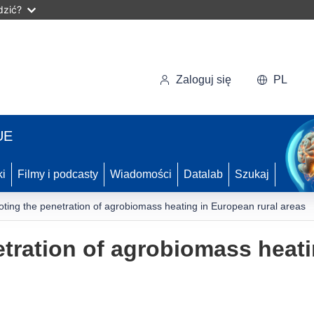
dzić?
Zaloguj się
PL
UE
ki
Filmy i podcasty
Wiadomości
Datalab
Szukaj
ting the penetration of agrobiomass heating in European rural areas
tration of agrobiomass heat