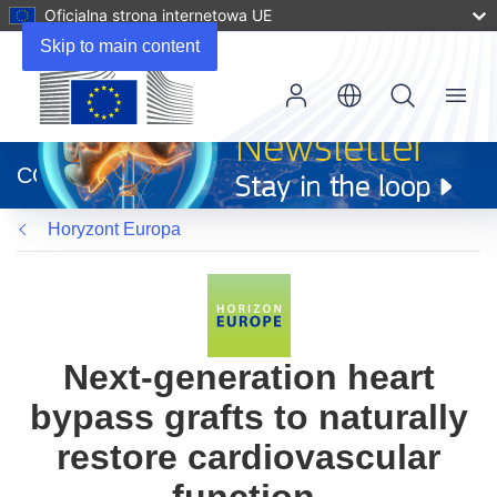
Oficjalna strona internetowa UE
Skip to main content
Menu
(odnośnik
otworzy
CORDIS
się
w
Horyzont Europa
nowym
oknie)
Next-generation heart
bypass grafts to naturally
restore cardiovascular