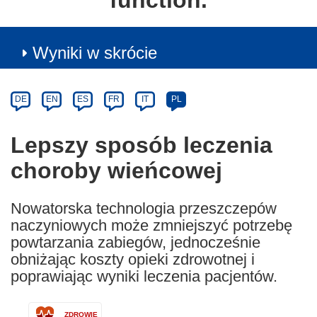
function.
Wyniki w skrócie
Article
Category
Article
DE
EN
ES
FR
IT
PL
available
in
Lepszy sposób leczenia
the
choroby wieńcowej
following
languages:
Nowatorska technologia przeszczepów
naczyniowych może zmniejszyć potrzebę
powtarzania zabiegów, jednocześnie
obniżając koszty opieki zdrowotnej i
poprawiając wyniki leczenia pacjentów.
ZDROWIE