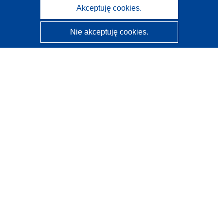
Akceptuję cookies.
Nie akceptuję cookies.
CORDIS - Wyniki badań wspieranych przez UE
Administratorem tej strony internetowej jest
Urząd
Publikacji Unii Europejskiej
Dostępność
Częściowo zautomatyzowana klasyfikacja projektów -
Informacja na temat wyjaśnialności
Kontakt
Skontaktuj się z naszym punktem Help Desk
Często zadawane pytania
(i odpowiedzi)