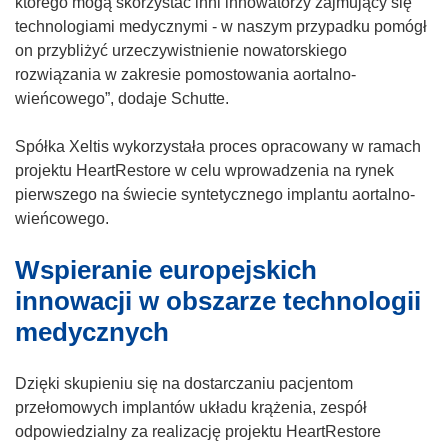
n
którego mogą skorzystać inni innowatorzy zajmujący się
o
technologiami medycznymi - w naszym przypadku pomógł
w
on przybliżyć urzeczywistnienie nowatorskiego
y
rozwiązania w zakresie pomostowania aortalno-
m
wieńcowego”, dodaje Schutte.
o
k
Spółka Xeltis wykorzystała proces opracowany w ramach
n
projektu HeartRestore w celu wprowadzenia na rynek
i
pierwszego na świecie syntetycznego implantu aortalno-
e
wieńcowego.
)
Wspieranie europejskich
innowacji w obszarze technologii
medycznych
Dzięki skupieniu się na dostarczaniu pacjentom
przełomowych implantów układu krążenia, zespół
odpowiedzialny za realizację projektu HeartRestore