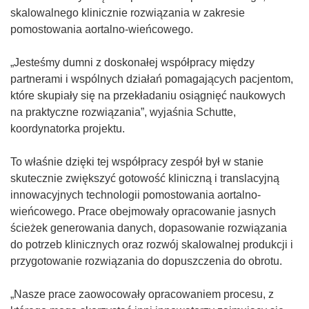
d
skalowalnego klinicznie rozwiązania w zakresie
n
pomostowania aortalno-wieńcowego.
o
ś
„Jesteśmy dumni z doskonałej współpracy między
n
partnerami i wspólnych działań pomagających pacjentom,
i
które skupiały się na przekładaniu osiągnięć naukowych
k
na praktyczne rozwiązania”, wyjaśnia Schutte,
o
koordynatorka projektu.
t
w
To właśnie dzięki tej współpracy zespół był w stanie
o
skutecznie zwiększyć gotowość kliniczną i translacyjną
r
innowacyjnych technologii pomostowania aortalno-
z
wieńcowego. Prace obejmowały opracowanie jasnych
y
ścieżek generowania danych, dopasowanie rozwiązania
s
do potrzeb klinicznych oraz rozwój skalowalnej produkcji i
i
przygotowanie rozwiązania do dopuszczenia do obrotu.
ę
w
„Nasze prace zaowocowały opracowaniem procesu, z