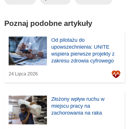
t
w
o
Poznaj podobne artykuły
r
z
y
Od pilotażu do
s
upowszechnienia: UNITE
i
wspiera pierwsze projekty z
ę
zakresu zdrowia cyfrowego
w
24 Lipca 2026
n
o
w
y
Złożony wpływ ruchu w
m
miejscu pracy na
o
zachorowania na raka
k
n