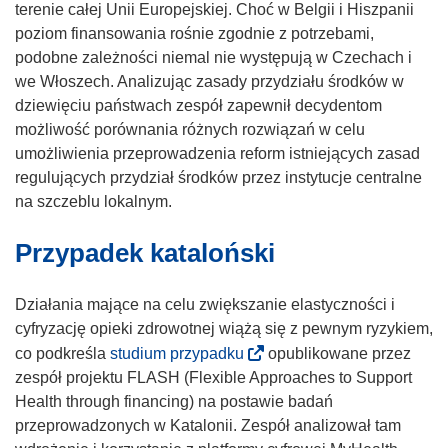
terenie całej Unii Europejskiej. Choć w Belgii i Hiszpanii
poziom finansowania rośnie zgodnie z potrzebami,
podobne zależności niemal nie występują w Czechach i
we Włoszech. Analizując zasady przydziału środków w
dziewięciu państwach zespół zapewnił decydentom
możliwość porównania różnych rozwiązań w celu
umożliwienia przeprowadzenia reform istniejących zasad
regulujących przydział środków przez instytucje centralne
na szczeblu lokalnym.
Przypadek kataloński
Działania mające na celu zwiększanie elastyczności i
cyfryzację opieki zdrowotnej wiążą się z pewnym ryzykiem,
(
co podkreśla
studium przypadku
opublikowane przez
o
zespół projektu FLASH (Flexible Approaches to Support
d
Health through financing) na postawie badań
n
przeprowadzonych w Katalonii. Zespół analizował tam
o