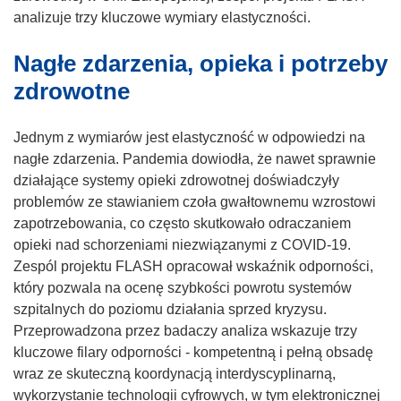
o
analizuje trzy kluczowe wymiary elastyczności.
r
Nagłe zdarzenia, opieka i potrzeby
z
y
zdrowotne
s
i
Jednym z wymiarów jest elastyczność w odpowiedzi na
ę
nagłe zdarzenia. Pandemia dowiodła, że nawet sprawnie
w
działające systemy opieki zdrowotnej doświadczyły
n
problemów ze stawianiem czoła gwałtownemu wzrostowi
o
zapotrzebowania, co często skutkowało odraczaniem
w
opieki nad schorzeniami niezwiązanymi z COVID-19.
y
Zespól projektu FLASH opracował wskaźnik odporności,
m
który pozwala na ocenę szybkości powrotu systemów
o
szpitalnych do poziomu działania sprzed kryzysu.
k
Przeprowadzona przez badaczy analiza wskazuje trzy
n
kluczowe filary odporności - kompetentną i pełną obsadę
i
wraz ze skuteczną koordynacją interdyscyplinarną,
e
wykorzystanie technologii cyfrowych, w tym elektronicznej