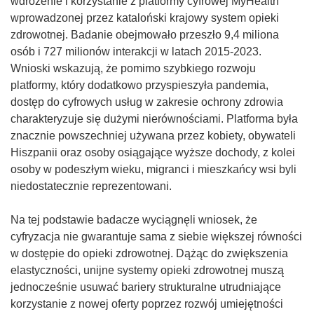
wdrożenie i korzystanie z platformy cyfrowej MyHealth
ś
wprowadzonej przez kataloński krajowy system opieki
n
zdrowotnej. Badanie obejmowało przeszło 9,4 miliona
i
osób i 727 milionów interakcji w latach 2015-2023.
k
Wnioski wskazują, że pomimo szybkiego rozwoju
o
platformy, który dodatkowo przyspieszyła pandemia,
t
dostęp do cyfrowych usług w zakresie ochrony zdrowia
w
charakteryzuje się dużymi nierównościami. Platforma była
o
znacznie powszechniej używana przez kobiety, obywateli
r
Hiszpanii oraz osoby osiągające wyższe dochody, z kolei
z
osoby w podeszłym wieku, migranci i mieszkańcy wsi byli
y
niedostatecznie reprezentowani.
s
i
Na tej podstawie badacze wyciągnęli wniosek, że
ę
cyfryzacja nie gwarantuje sama z siebie większej równości
w
w dostępie do opieki zdrowotnej. Dążąc do zwiększenia
n
elastyczności, unijne systemy opieki zdrowotnej muszą
o
jednocześnie usuwać bariery strukturalne utrudniające
w
korzystanie z nowej oferty poprzez rozwój umiejętności