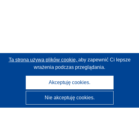
Ta strona używa plików cookie,
aby zapewnić Ci lepsze
wrażenia podczas przeglądania.
Akceptuję cookies.
Nie akceptuję cookies.
CORDIS - Wyniki badań wspieranych przez UE
Administratorem tej strony internetowej jest
Urząd
Publikacji Unii Europejskiej