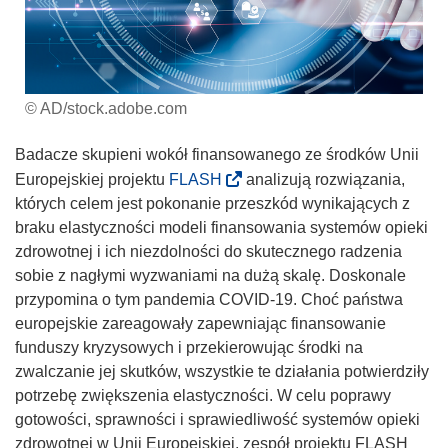
© AD/stock.adobe.com
Badacze skupieni wokół finansowanego ze środków Unii
(
Europejskiej projektu
FLASH
analizują rozwiązania,
o
których celem jest pokonanie przeszkód wynikających z
d
braku elastyczności modeli finansowania systemów opieki
n
zdrowotnej i ich niezdolności do skutecznego radzenia
o
sobie z nagłymi wyzwaniami na dużą skalę. Doskonale
ś
przypomina o tym pandemia COVID-19. Choć państwa
n
europejskie zareagowały zapewniając finansowanie
i
funduszy kryzysowych i przekierowując środki na
k
zwalczanie jej skutków, wszystkie te działania potwierdziły
o
potrzebę zwiększenia elastyczności. W celu poprawy
t
gotowości, sprawności i sprawiedliwość systemów opieki
w
zdrowotnej w Unii Europejskiej, zespół projektu FLASH