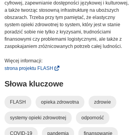
y
cyfrowej, zapewnianie dostępności językowej i kulturowej,
m
a także tworząc stosowną infrastrukturę na uboższych
o
obszarach. Trzeba przy tym pamiętać, że elastyczny
k
system opieki zdrowotnej to system, który jest w stanie
n
poradzić sobie nie tylko z kryzysami, trudnościami
i
finansowymi czy problemami logistycznymi, ale także z
e
zaspokajaniem zróżnicowanych potrzeb całej ludności.
)
(
strona projektu FLASH
o
Słowa kluczowe
d
n
o
FLASH
opieka zdrowotna
zdrowie
ś
n
systemy opieki zdrowotnej
odporność
i
k
o
COVID-19
pandemia
finansowanie