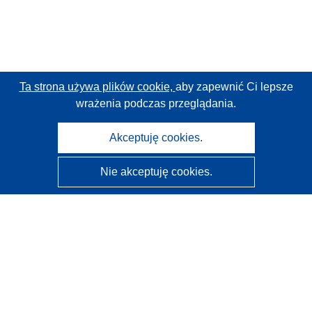
Ta strona używa plików cookie,
aby zapewnić Ci lepsze
wrażenia podczas przeglądania.
Akceptuję cookies.
Nie akceptuję cookies.
CORDIS - Wyniki badań wspieranych przez UE
Administratorem tej strony internetowej jest
Urząd
Publikacji Unii Europejskiej
Dostępność
Częściowo zautomatyzowana klasyfikacja projektów -