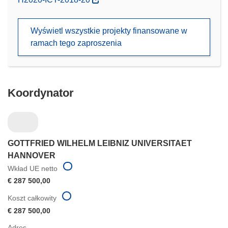
otworzy
się
Wyświetl wszystkie projekty finansowane w
w
ramach tego zaproszenia
nowym
oknie)
Koordynator
GOTTFRIED WILHELM LEIBNIZ UNIVERSITAET
HANNOVER
Wkład UE netto
€ 287 500,00
Koszt całkowity
€ 287 500,00
Adres