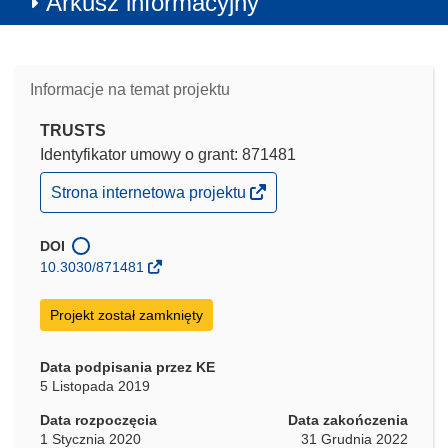
Arkusz informacyjny
Informacje na temat projektu
TRUSTS
Identyfikator umowy o grant: 871481
(odnośnik
Strona internetowa projektu
otworzy
się
w
DOI
nowym
10.3030/871481
oknie)
Projekt został zamknięty
Data podpisania przez KE
5 Listopada 2019
Data rozpoczęcia
Data zakończenia
1 Stycznia 2020
31 Grudnia 2022