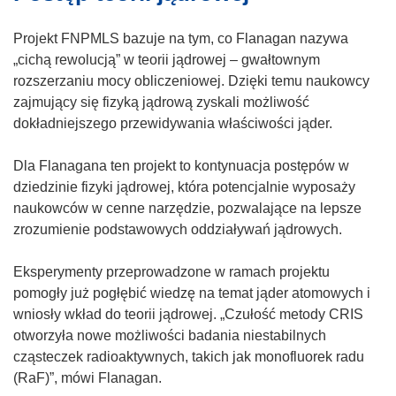
e
k
o
)
n
k
Projekt FNPMLS bazuje na tym, co Flanagan nazywa
i
n
„cichą rewolucją” w teorii jądrowej – gwałtownym
e
i
rozszerzaniu mocy obliczeniowej. Dzięki temu naukowcy
)
e
zajmujący się fizyką jądrową zyskali możliwość
)
dokładniejszego przewidywania właściwości jąder.
Dla Flanagana ten projekt to kontynuacja postępów w
dziedzinie fizyki jądrowej, która potencjalnie wyposaży
naukowców w cenne narzędzie, pozwalające na lepsze
zrozumienie podstawowych oddziaływań jądrowych.
Eksperymenty przeprowadzone w ramach projektu
pomogły już pogłębić wiedzę na temat jąder atomowych i
wniosły wkład do teorii jądrowej. „Czułość metody CRIS
otworzyła nowe możliwości badania niestabilnych
cząsteczek radioaktywnych, takich jak monofluorek radu
(RaF)”, mówi Flanagan.