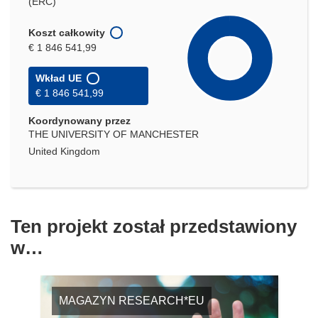
(ERC)
Koszt całkowity
€ 1 846 541,99
Wkład UE
€ 1 846 541,99
Koordynowany przez
THE UNIVERSITY OF MANCHESTER
United Kingdom
Ten projekt został przedstawiony
w…
MAGAZYN RESEARCH*EU