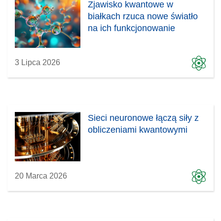
Zjawisko kwantowe w
n
białkach rzuca nowe światło
i
na ich funkcjonowanie
e
)
3 Lipca 2026
Sieci neuronowe łączą siły z
obliczeniami kwantowymi
20 Marca 2026