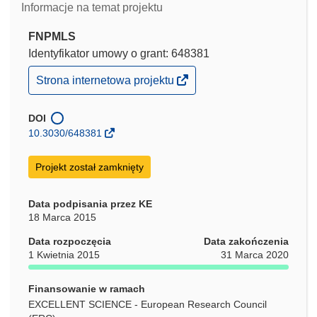
Informacje na temat projektu
FNPMLS
Identyfikator umowy o grant: 648381
(odnośnik
Strona internetowa projektu
otworzy
się
w
DOI
nowym
10.3030/648381
oknie)
Projekt został zamknięty
Data podpisania przez KE
18 Marca 2015
Data rozpoczęcia
Data zakończenia
1 Kwietnia 2015
31 Marca 2020
Finansowanie w ramach
EXCELLENT SCIENCE - European Research Council