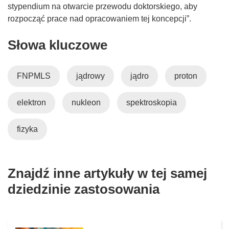
k
stypendium na otwarcie przewodu doktorskiego, aby
o
rozpocząć prace nad opracowaniem tej koncepcji”.
t
Słowa kluczowe
w
o
r
FNPMLS
jądrowy
jądro
proton
z
y
elektron
nukleon
spektroskopia
s
i
ę
fizyka
w
n
o
Znajdź inne artykuły w tej samej
w
dziedzinie zastosowania
y
m
o
k