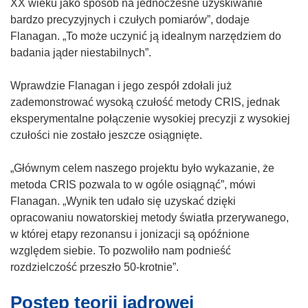
t
i
n
XX wieku jako sposób na jednoczesne uzyskiwanie
)
i
w
k
i
bardzo precyzyjnych i czułych pomiarów”, dodaje
ę
o
o
k
Flanagan. „To może uczynić ją idealnym narzędziem do
w
r
t
o
badania jąder niestabilnych”.
n
z
w
t
o
y
o
w
Wprawdzie Flanagan i jego zespół zdołali już
w
s
r
o
zademonstrować wysoką czułość metody CRIS, jednak
y
i
z
r
eksperymentalne połączenie wysokiej precyzji z wysokiej
m
ę
y
z
czułości nie zostało jeszcze osiągnięte.
o
w
s
y
k
n
i
s
„Głównym celem naszego projektu było wykazanie, że
n
o
ę
i
metoda CRIS pozwala to w ogóle osiągnąć”, mówi
i
w
w
ę
Flanagan. „Wynik ten udało się uzyskać dzięki
e
y
n
w
opracowaniu nowatorskiej metody światła przerywanego,
)
m
o
n
w której etapy rezonansu i jonizacji są opóźnione
o
w
o
względem siebie. To pozwoliło nam podnieść
k
y
w
rozdzielczość przeszło 50-krotnie”.
n
m
y
i
Postęp teorii jądrowej
o
m