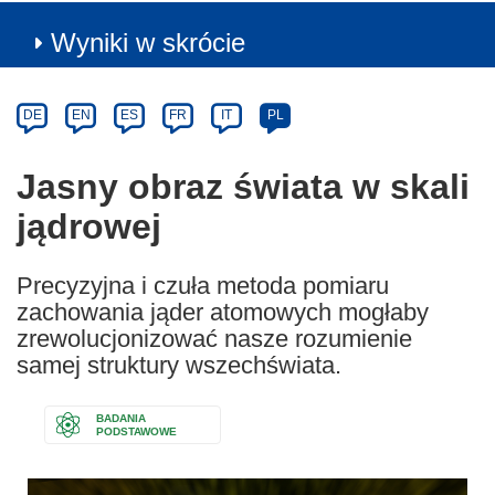
Wyniki w skrócie
Article
Category
Article
DE
EN
ES
FR
IT
PL
available
in
Jasny obraz świata w skali
the
jądrowej
following
languages:
Precyzyjna i czuła metoda pomiaru
zachowania jąder atomowych mogłaby
zrewolucjonizować nasze rozumienie
samej struktury wszechświata.
BADANIA
PODSTAWOWE