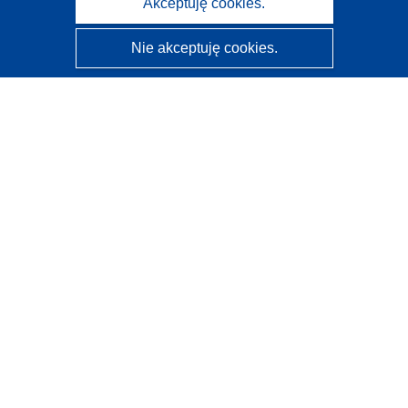
Akceptuję cookies.
Nie akceptuję cookies.
CORDIS - Wyniki badań wspieranych przez UE
Administratorem tej strony internetowej jest
Urząd
Publikacji Unii Europejskiej
Dostępność
Częściowo zautomatyzowana klasyfikacja projektów -
Informacja na temat wyjaśnialności
Kontakt
Skontaktuj się z naszym punktem Help Desk
Często zadawane pytania
(i odpowiedzi)