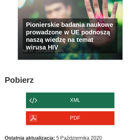
Pionierskie badania naukowe
prowadzone w UE podnoszą
naszą wiedzę na temat
wirusa HIV
NR 97, LISTOPAD 2020
Pobierz
Pobierz
zawartość
strony
XML
PDF
Ostatnia aktualizacja:
5 Października 2020