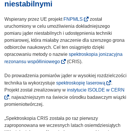
w
niestabilnymi
m
y
z
o
o
m
y
r
(
Wspierany przez UE projekt
FNPMLS
został
k
o
s
z
o
uruchomiony w celu umożliwienia dokładniejszego
n
k
i
y
d
pomiaru jąder niestabilnych i udostępnienia techniki
i
n
ę
s
n
pomiarowej, która miałaby znaczenie dla szerszego grona
e
i
w
i
o
odbiorców naukowych. Cel ten osiągnięto dzięki
)
e
n
ę
ś
opracowaniu metody o nazwie
spektroskopia jonizacyjna
)
o
w
n
(
rezonansu współliniowego
(CRIS).
w
n
i
o
y
o
k
d
Do prowadzenia pomiarów jąder w wysokiej rozdzielczości
m
w
o
n
(
technika ta wykorzystuje
spektroskopię laserową
.
o
y
t
o
o
(
Projekt został zrealizowany w
instytucie ISOLDE w CERN
k
m
w
ś
d
o
, najważniejszym na świecie ośrodku badawczym wiązki
n
o
o
n
n
d
promieniotwórczej.
i
k
r
i
o
n
e
n
z
k
ś
o
„Spektroskopia CRIS została po raz pierwszy
)
i
y
o
n
ś
zaproponowana we wczesnych latach osiemdziesiątych
e
s