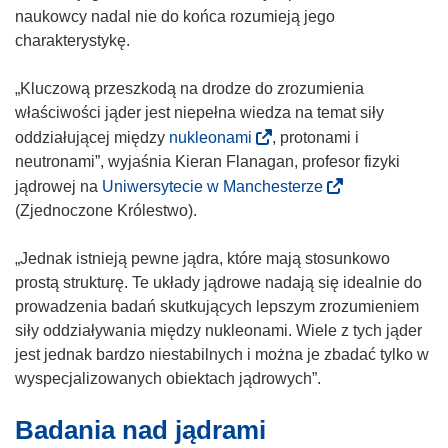
ś
o
naukowcy nadal nie do końca rozumieją jego
n
ś
charakterystykę.
i
n
k
i
„Kluczową przeszkodą na drodze do zrozumienia
o
k
właściwości jąder jest niepełna wiedza na temat siły
t
o
(
oddziałującej między
nukleonami
, protonami i
w
t
o
neutronami”, wyjaśnia Kieran Flanagan, profesor fizyki
o
w
d
(
jądrowej na
Uniwersytecie w Manchesterze
r
o
n
o
(Zjednoczone Królestwo).
z
r
o
d
y
z
ś
n
„Jednak istnieją pewne jądra, które mają stosunkowo
s
y
n
o
prostą strukturę. Te układy jądrowe nadają się idealnie do
i
s
i
ś
prowadzenia badań skutkujących lepszym zrozumieniem
ę
i
k
n
siły oddziaływania między nukleonami. Wiele z tych jąder
w
ę
o
i
jest jednak bardzo niestabilnych i można je zbadać tylko w
n
w
t
k
wyspecjalizowanych obiektach jądrowych”.
o
n
w
o
w
o
Badania nad jądrami
o
t
y
w
r