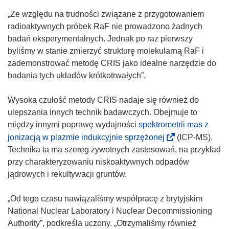
„Ze względu na trudności związane z przygotowaniem
radioaktywnych próbek RaF nie prowadzono żadnych
badań eksperymentalnych. Jednak po raz pierwszy
byliśmy w stanie zmierzyć strukturę molekularną RaF i
zademonstrować metodę CRIS jako idealne narzędzie do
badania tych układów krótkotrwałych”.
Wysoka czułość metody CRIS nadaje się również do
ulepszania innych technik badawczych. Obejmuje to
między innymi poprawę wydajności
spektrometrii mas z
(
jonizacją w plazmie indukcyjnie sprzężonej
(ICP-MS).
o
Technika ta ma szereg żywotnych zastosowań, na przykład
d
przy charakteryzowaniu niskoaktywnych odpadów
n
jądrowych i rekultywacji gruntów.
o
ś
„Od tego czasu nawiązaliśmy współpracę z brytyjskim
n
National Nuclear Laboratory i Nuclear Decommissioning
i
Authority”, podkreśla uczony. „Otrzymaliśmy również