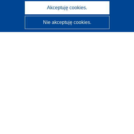
Akceptuję cookies.
Nie akceptuję cookies.
CORDIS - Wyniki badań wspieranych przez UE
Administratorem tej strony internetowej jest
Urząd
Publikacji Unii Europejskiej
Dostępność
Częściowo zautomatyzowana klasyfikacja projektów -
Informacja na temat wyjaśnialności
Kontakt
Skontaktuj się z naszym punktem Help Desk
Często zadawane pytania
(i odpowiedzi)