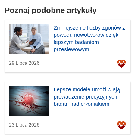
o
Poznaj podobne artykuły
r
z
y
Zmniejszenie liczby zgonów z
s
powodu nowotworów dzięki
i
lepszym badaniom
ę
przesiewowym
w
29 Lipca 2026
n
o
w
y
Lepsze modele umożliwiają
m
prowadzenie precyzyjnych
o
badań nad chłoniakiem
k
n
i
23 Lipca 2026
e