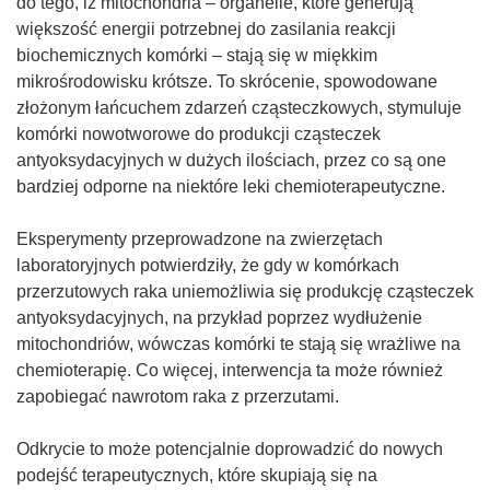
do tego, iż mitochondria – organelle, które generują
n
większość energii potrzebnej do zasilania reakcji
i
biochemicznych komórki – stają się w miękkim
e
mikrośrodowisku krótsze. To skrócenie, spowodowane
)
złożonym łańcuchem zdarzeń cząsteczkowych, stymuluje
komórki nowotworowe do produkcji cząsteczek
antyoksydacyjnych w dużych ilościach, przez co są one
bardziej odporne na niektóre leki chemioterapeutyczne.
Eksperymenty przeprowadzone na zwierzętach
laboratoryjnych potwierdziły, że gdy w komórkach
przerzutowych raka uniemożliwia się produkcję cząsteczek
antyoksydacyjnych, na przykład poprzez wydłużenie
mitochondriów, wówczas komórki te stają się wrażliwe na
chemioterapię. Co więcej, interwencja ta może również
zapobiegać nawrotom raka z przerzutami.
Odkrycie to może potencjalnie doprowadzić do nowych
podejść terapeutycznych, które skupiają się na