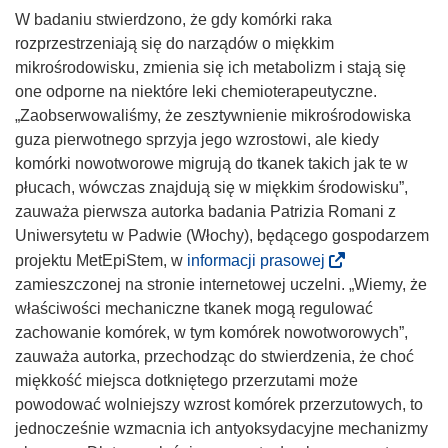
o
W badaniu stwierdzono, że gdy komórki raka
t
rozprzestrzeniają się do narządów o miękkim
w
mikrośrodowisku, zmienia się ich metabolizm i stają się
o
one odporne na niektóre leki chemioterapeutyczne.
r
„Zaobserwowaliśmy, że zesztywnienie mikrośrodowiska
z
guza pierwotnego sprzyja jego wzrostowi, ale kiedy
y
komórki nowotworowe migrują do tkanek takich jak te w
s
płucach, wówczas znajdują się w miękkim środowisku”,
i
zauważa pierwsza autorka badania Patrizia Romani z
ę
Uniwersytetu w Padwie (Włochy), będącego gospodarzem
w
(
projektu MetEpiStem, w
informacji prasowej
n
o
zamieszczonej na stronie internetowej uczelni. „Wiemy, że
o
d
właściwości mechaniczne tkanek mogą regulować
w
n
zachowanie komórek, w tym komórek nowotworowych”,
y
o
zauważa autorka, przechodząc do stwierdzenia, że choć
m
ś
miękkość miejsca dotkniętego przerzutami może
o
n
powodować wolniejszy wzrost komórek przerzutowych, to
k
i
jednocześnie wzmacnia ich antyoksydacyjne mechanizmy