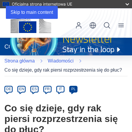
Oficjalna strona internetowa UE
Skip to main content
Menu
(odnośnik
otworzy
CORDIS
się
w
Strona główna
Wiadomości
nowym
oknie)
Co się dzieje, gdy rak piersi rozprzestrzenia się do płuc?
Article
Category
Article
DE
EN
ES
FR
IT
PL
available
in
Co się dzieje, gdy rak
the
piersi rozprzestrzenia się
following
languages:
do płuc?