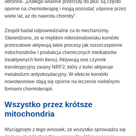
n
k
obronne. „Dlatego właśnie przerzuty do płuc są często
i
o
oporne na chemioterapię i mogą pozostać uśpione przez
e
t
wiele lat, aż do nawrotu choroby”.
)
w
o
Zespół badał odpowiedzialne za to mechanizmy.
r
Stwierdzono, że w miękkim mikrośrodowisku komórki
z
przerzutowe aktywują takie procesy jak rozszczepienie
y
mitochondriów i produkcja chemicznych mediatorów
s
(reaktywnych form tlenu). Aktywują one czynnik
i
transkrypcyjny zwany NRF2, który z kolei aktywuje
ę
metabolizm antyoksydacyjny. W efekcie komórki
w
nowotworowe stają się oporne na leczenie niektórymi
n
formami chemioterapii.
o
Wszystko przez krótsze
w
y
mitochondria
m
o
Wyciągnięto z tego wniosek, że wszystko sprowadza się
k