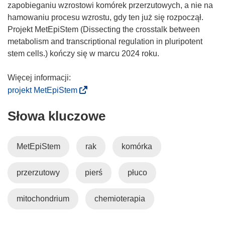
zapobieganiu wzrostowi komórek przerzutowych, a nie na
hamowaniu procesu wzrostu, gdy ten już się rozpoczął.
Projekt MetEpiStem (Dissecting the crosstalk between
metabolism and transcriptional regulation in pluripotent
stem cells.) kończy się w marcu 2024 roku.
(
projekt MetEpiStem
o
Słowa kluczowe
d
n
o
MetEpiStem
rak
komórka
ś
n
przerzutowy
pierś
płuco
i
k
o
mitochondrium
chemioterapia
t
w