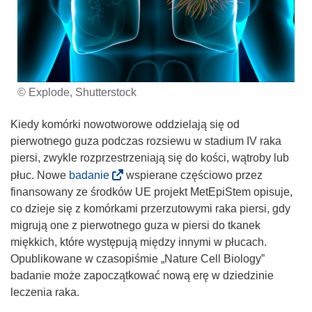
© Explode, Shutterstock
Kiedy komórki nowotworowe oddzielają się od
pierwotnego guza podczas rozsiewu w stadium IV raka
piersi, zwykle rozprzestrzeniają się do kości, wątroby lub
(
płuc. Nowe
badanie
wspierane częściowo przez
o
finansowany ze środków UE projekt MetEpiStem opisuje,
d
co dzieje się z komórkami przerzutowymi raka piersi, gdy
n
migrują one z pierwotnego guza w piersi do tkanek
o
miękkich, które występują między innymi w płucach.
ś
Opublikowane w czasopiśmie „Nature Cell Biology”
n
badanie może zapoczątkować nową erę w dziedzinie
i
leczenia raka.
k