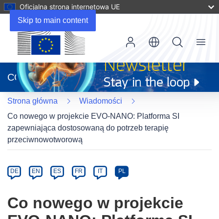
Oficjalna strona internetowa UE
Skip to main content
Menu
(odnośnik
otworzy
CORDIS
się
w
Strona główna
Wiadomości
nowym
oknie)
Co nowego w projekcie EVO-NANO: Platforma SI
zapewniająca dostosowaną do potrzeb terapię
przeciwnowotworową
Article
Category
Article
DE
EN
ES
FR
IT
PL
available
in
Co nowego w projekcie
the
following