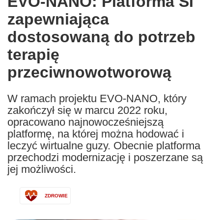
EVO-NANO: Platforma SI
languages:
zapewniająca
dostosowaną do potrzeb
terapię
przeciwnowotworową
W ramach projektu EVO-NANO, który
zakończył się w marcu 2022 roku,
opracowano najnowocześniejszą
platformę, na której można hodować i
leczyć wirtualne guzy. Obecnie platforma
przechodzi modernizację i poszerzane są
jej możliwości.
ZDROWIE