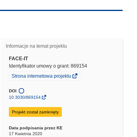
Informacje na temat projektu
FACE-IT
Identyfikator umowy o grant: 869154
(odnośnik
Strona internetowa projektu
otworzy
się
DOI
w
10.3030/869154
nowym
oknie)
Projekt został zamknięty
Data podpisania przez KE
17 Kwietnia 2020