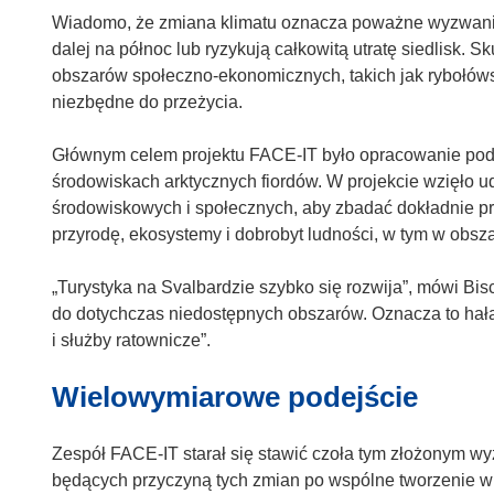
i
Wiadomo, że zmiana klimatu oznacza poważne wyzwania 
ę
dalej na północ lub ryzykują całkowitą utratę siedlisk. Sk
w
obszarów społeczno-ekonomicznych, takich jak rybołówstw
n
niezbędne do przeżycia.
o
w
Głównym celem projektu FACE-IT było opracowanie pod
y
środowiskach arktycznych fiordów. W projekcie wzięło u
m
środowiskowych i społecznych, aby zbadać dokładnie prz
o
przyrodę, ekosystemy i dobrobyt ludności, w tym w obszar
k
n
„Turystyka na Svalbardzie szybko się rozwija”, mówi Bis
i
do dotychczas niedostępnych obszarów. Oznacza to hałas 
e
i służby ratownicze”.
)
Wielowymiarowe podejście
Zespół FACE-IT starał się stawić czoła tym złożonym 
będących przyczyną tych zmian po wspólne tworzenie w