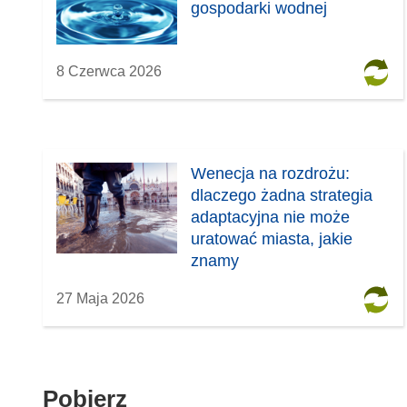
i
gospodarki wodnej
ę
w
n
8 Czerwca 2026
o
w
y
m
Wenecja na rozdrożu:
o
dlaczego żadna strategia
k
adaptacyjna nie może
n
uratować miasta, jakie
i
znamy
e
)
27 Maja 2026
Pobierz
Pobierz