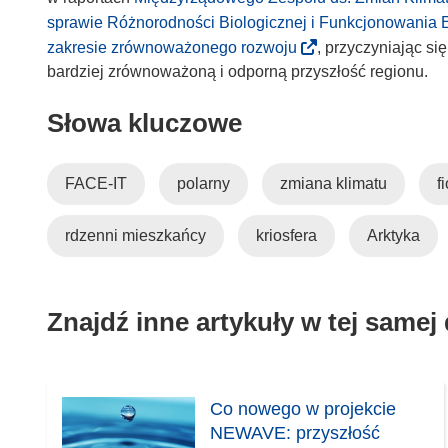
sprawie Różnorodności Biologicznej i Funkcjonowania
(
zakresie zrównoważonego rozwoju
, przyczyniając s
o
bardziej zrównoważoną i odporną przyszłość regionu.
d
Słowa kluczowe
n
o
ś
FACE-IT
polarny
zmiana klimatu
f
n
i
rdzenni mieszkańcy
kriosfera
Arktyka
k
o
t
w
Znajdź inne artykuły w tej samej
o
r
z
y
Co nowego w projekcie
s
NEWAVE: przyszłość