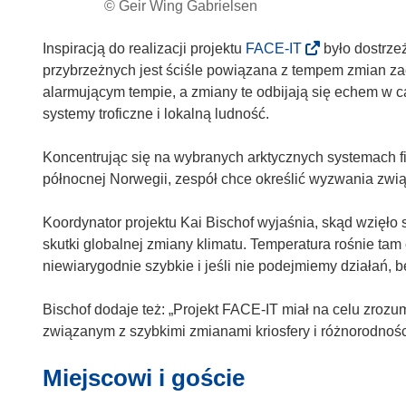
© Geir Wing Gabrielsen
(
Inspiracją do realizacji projektu
FACE-IT
było dostrzeż
o
przybrzeżnych jest ściśle powiązana z tempem zmian za
d
alarmującym tempie, a zmiany te odbijają się echem w c
n
systemy troficzne i lokalną ludność.
o
ś
Koncentrując się na wybranych arktycznych systemach fi
n
północnej Norwegii, zespół chce określić wyzwania zwią
i
k
Koordynator projektu Kai Bischof wyjaśnia, skąd wzięło 
o
skutki globalnej zmiany klimatu. Temperatura rośnie tam 
t
niewiarygodnie szybkie i jeśli nie podejmiemy działań, 
w
o
Bischof dodaje też: „Projekt FACE-IT miał na celu zro
r
związanym z szybkimi zmianami kriosfery i różnorodności
z
Miejscowi i goście
y
s