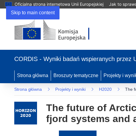
Oficjalna strona internetowa Unii Europejskiej
Jak to spraw
Skip to main content
(odnośnik
otworzy
CORDIS - Wyniki badań wspieranych przez 
się
w
nowym
Strona główna
Broszury tematyczne
Projekty i wyni
oknie)
Strona główna
Projekty i wyniki
H2020
The f
The future of Arcti
fjord systems and 