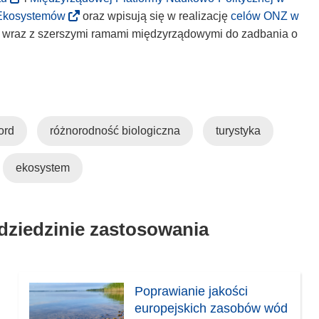
d
o
(
 Ekosystemów
oraz wpisują się w realizację
celów ONZ w
n
d
o
ię wraz z szerszymi ramami międzyrządowymi do zadbania o
o
n
d
ś
o
n
n
ś
o
i
n
ś
k
i
n
iord
różnorodność biologiczna
turystyka
o
k
i
t
o
k
w
t
ekosystem
o
o
w
t
r
o
w
z
r
o
 dziedzinie zastosowania
y
z
r
s
y
z
i
s
y
ę
i
s
Poprawianie jakości
w
ę
i
europejskich zasobów wód