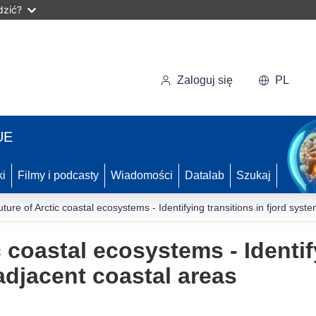
dzić?
Zaloguj się
PL
UE
ki
Filmy i podcasty
Wiadomości
Datalab
Szukaj
uture of Arctic coastal ecosystems - Identifying transitions in fjord sys
c coastal ecosystems - Identif
adjacent coastal areas