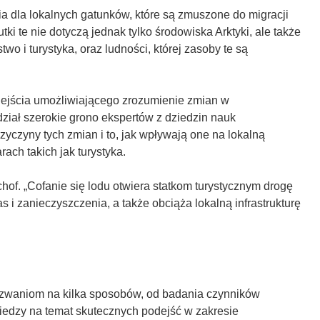
dla lokalnych gatunków, które są zmuszone do migracji
utki te nie dotyczą jednak tylko środowiska Arktyki, ale także
o i turystyka, oraz ludności, której zasoby te są
ejścia umożliwiającego zrozumienie zmian w
dział szerokie grono ekspertów z dziedzin nauk
yczyny tych zmian i to, jak wpływają one na lokalną
ach takich jak turystyka.
chof. „Cofanie się lodu otwiera statkom turystycznym drogę
i zanieczyszczenia, a także obciąża lokalną infrastrukturę
wyzwaniom na kilka sposobów, od badania czynników
iedzy na temat skutecznych podejść w zakresie