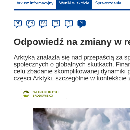
Arkusz informacyjny
Wyniki w skrócie
Sprawozdania
Article
Category
Article
DE
EN
ES
FR
IT
PL
available
in
Odpowiedź na zmiany w r
the
following
Arktyka znalazła się nad przepaścią za 
languages:
społecznych o globalnych skutkach. Fin
celu zbadanie skomplikowanej dynamiki 
części Arktyki, szczególnie w kontekście 
ZMIANA KLIMATU I
ŚRODOWISKO