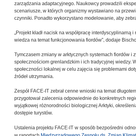
zarządzania adaptacyjnego. Naukowcy prowadzili eksper
scenariusze, w których organizmy wystawiano na przewi
czynniki. Ponadto wykorzystano modelowanie, aby zebr
„Projekt kładł nacisk na współpracę interdyscyplinarną 
wiedza na temat funkcjonowania fiordów”, dodaje Bischo
Tymczasem zmiany w arktycznych systemach fiordów i 
społecznościom grenlandzkim i ich tradycyjnej wiedzy
społeczności lokalnej w celu zajęcia się problemami dot
źródeł utrzymania.
Zespół FACE-IT zebrał cenne wnioski na temat długoter
przygotował zalecenia odpowiednie do konkretnych regi
wyjątkowej różnorodności biologicznej Arktyki, określe
dostępie turystów.
Ustalenia projektu FACE-IT w sposób bezpośredni odno
w raportach
Międzyrządowego Zespołu ds. Zmian Klima