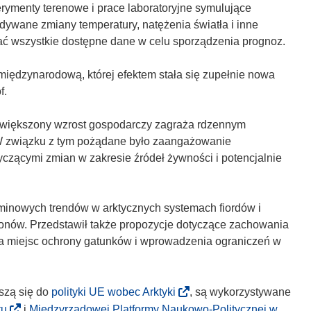
ymenty terenowe i prace laboratoryjne symulujące
dywane zmiany temperatury, natężenia światła i inne
ać wszystkie dostępne dane w celu sporządzenia prognoz.
i międzynarodową, której efektem stała się zupełnie nowa
f.
zwiększony wzrost gospodarczy zagraża rdzennym
. W związku z tym pożądane było zaangażowanie
yczącymi zmian w zakresie źródeł żywności i potencjalnie
minowych trendów w arktycznych systemach fiordów i
onów. Przedstawił także propozycje dotyczące zachowania
nia miejsc ochrony gatunków i wprowadzenia ograniczeń w
(
szą się do
polityki UE wobec Arktyki
, są wykorzystywane
o
(
tu
i
Międzyrządowej Platformy Naukowo-Politycznej w