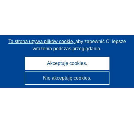
Ta strona używa plików cookie,
aby zapewnić Ci lepsze
wrażenia podczas przeglądania.
Akceptuję cookies.
Nie akceptuję cookies.
CORDIS - Wyniki badań wspieranych przez UE
Administratorem tej strony internetowej jest
Urząd
Publikacji Unii Europejskiej
Dostępność