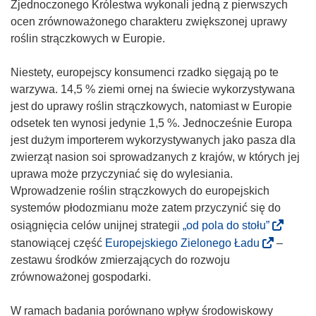
i
Zjednoczonego Królestwa wykonali jedną z pierwszych
k
ocen zrównoważonego charakteru zwiększonej uprawy
o
roślin strączkowych w Europie.
t
w
Niestety, europejscy konsumenci rzadko sięgają po te
o
warzywa. 14,5 % ziemi ornej na świecie wykorzystywana
r
jest do uprawy roślin strączkowych, natomiast w Europie
z
odsetek ten wynosi jedynie 1,5 %. Jednocześnie Europa
y
jest dużym importerem wykorzystywanych jako pasza dla
s
zwierząt nasion soi sprowadzanych z krajów, w których jej
i
uprawa może przyczyniać się do wylesiania.
ę
Wprowadzenie roślin strączkowych do europejskich
w
systemów płodozmianu może zatem przyczynić się do
n
(
osiągnięcia celów unijnej strategii
„od pola do stołu”
o
o
(
stanowiącej część
Europejskiego Zielonego Ładu
–
w
d
o
zestawu środków zmierzających do rozwoju
y
n
d
zrównoważonej gospodarki.
m
o
n
o
ś
o
W ramach badania porównano wpływ środowiskowy