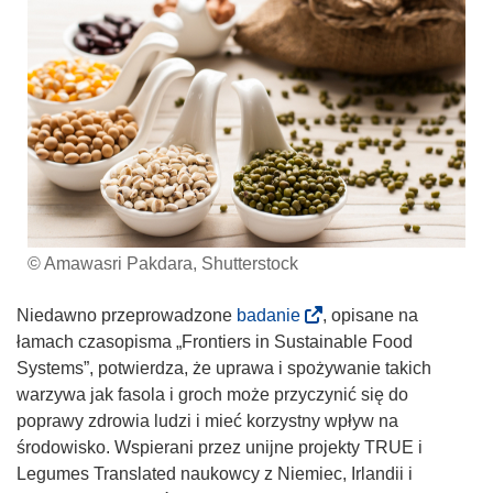
© Amawasri Pakdara, Shutterstock
(
Niedawno przeprowadzone
badanie
, opisane na
o
łamach czasopisma „Frontiers in Sustainable Food
d
Systems”, potwierdza, że uprawa i spożywanie takich
n
warzywa jak fasola i groch może przyczynić się do
o
poprawy zdrowia ludzi i mieć korzystny wpływ na
ś
środowisko. Wspierani przez unijne projekty TRUE i
n
Legumes Translated naukowcy z Niemiec, Irlandii i