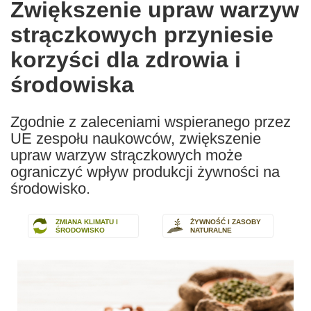
Zwiększenie upraw warzyw
the
strączkowych przyniesie
following
languages:
korzyści dla zdrowia i
środowiska
Zgodnie z zaleceniami wspieranego przez
UE zespołu naukowców, zwiększenie
upraw warzyw strączkowych może
ograniczyć wpływ produkcji żywności na
środowisko.
ZMIANA KLIMATU I
ŻYWNOŚĆ I ZASOBY
ŚRODOWISKO
NATURALNE