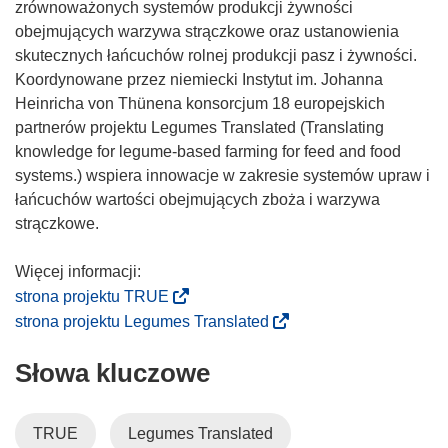
zrównoważonych systemów produkcji żywności
obejmujących warzywa strączkowe oraz ustanowienia
skutecznych łańcuchów rolnej produkcji pasz i żywności.
Koordynowane przez niemiecki Instytut im. Johanna
Heinricha von Thünena konsorcjum 18 europejskich
partnerów projektu Legumes Translated (Translating
knowledge for legume-based farming for feed and food
systems.) wspiera innowacje w zakresie systemów upraw i
łańcuchów wartości obejmujących zboża i warzywa
strączkowe.
(
strona projektu TRUE
o
(
strona projektu Legumes Translated
d
o
Słowa kluczowe
n
d
o
n
ś
o
TRUE
Legumes Translated
n
ś