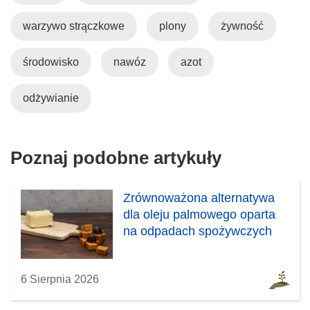
i
n
warzywo strączkowe
plony
żywność
k
i
o
k
t
o
środowisko
nawóz
azot
w
t
o
w
odżywianie
r
o
z
r
y
z
Poznaj podobne artykuły
s
y
i
s
ę
i
Zrównoważona alternatywa
w
ę
dla oleju palmowego oparta
n
w
na odpadach spożywczych
o
n
w
o
y
w
6 Sierpnia 2026
m
y
o
m