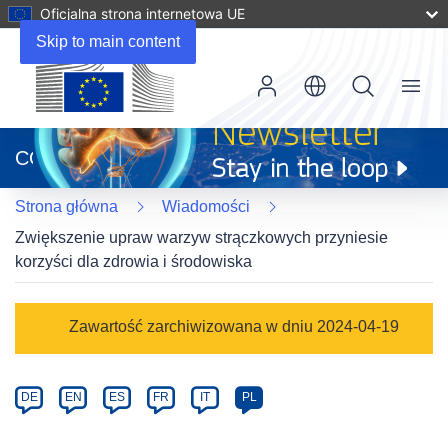
Oficjalna strona internetowa UE
Skip to main content
Menu
(odnośnik
otworzy
CORDIS
się
w
Strona główna
Wiadomości
nowym
oknie)
Zwiększenie upraw warzyw strączkowych przyniesie
korzyści dla zdrowia i środowiska
Article
Zawartość zarchiwizowana w dniu 2024-04-19
Category
Article
DE
EN
ES
FR
IT
PL
available
in