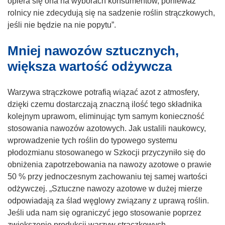
opiera się ona na wyborach konsumentów, ponieważ
o
m
n
rolnicy nie zdecydują się na sadzenie roślin strączkowych,
k
o
o
jeśli nie będzie na nie popytu”.
n
k
ś
i
Mniej nawozów sztucznych,
n
n
e
i
i
większa wartość odżywcza
)
e
k
)
o
Warzywa strączkowe potrafią wiązać azot z atmosfery,
t
dzięki czemu dostarczają znaczną ilość tego składnika
w
kolejnym uprawom, eliminując tym samym konieczność
o
stosowania nawozów azotowych. Jak ustalili naukowcy,
r
wprowadzenie tych roślin do typowego systemu
z
płodozmianu stosowanego w Szkocji przyczyniło się do
y
obniżenia zapotrzebowania na nawozy azotowe o prawie
s
50 % przy jednoczesnym zachowaniu tej samej wartości
i
odżywczej. „Sztuczne nawozy azotowe w dużej mierze
ę
odpowiadają za ślad węglowy związany z uprawą roślin.
w
Jeśli uda nam się ograniczyć jego stosowanie poprzez
n
zwiększenie produkcji warzyw strączkowych,