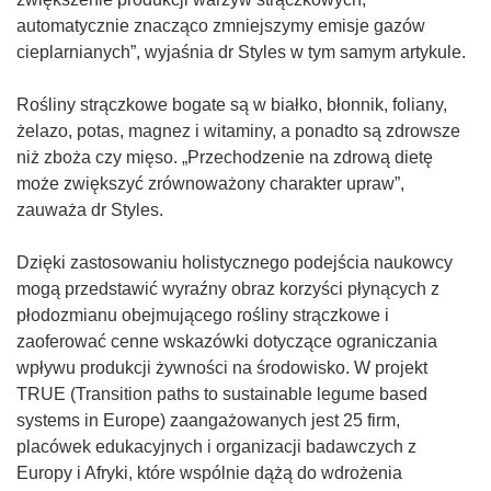
o
automatycznie znacząco zmniejszymy emisje gazów
w
cieplarnianych”, wyjaśnia dr Styles w tym samym artykule.
y
m
Rośliny strączkowe bogate są w białko, błonnik, foliany,
o
żelazo, potas, magnez i witaminy, a ponadto są zdrowsze
k
niż zboża czy mięso. „Przechodzenie na zdrową dietę
n
może zwiększyć zrównoważony charakter upraw”,
i
zauważa dr Styles.
e
)
Dzięki zastosowaniu holistycznego podejścia naukowcy
mogą przedstawić wyraźny obraz korzyści płynących z
płodozmianu obejmującego rośliny strączkowe i
zaoferować cenne wskazówki dotyczące ograniczania
wpływu produkcji żywności na środowisko. W projekt
TRUE (Transition paths to sustainable legume based
systems in Europe) zaangażowanych jest 25 firm,
placówek edukacyjnych i organizacji badawczych z
Europy i Afryki, które wspólnie dążą do wdrożenia