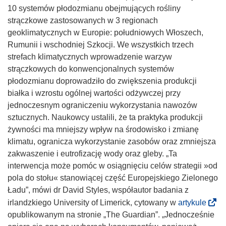
k
n
ś
10 systemów płodozmianu obejmujących rośliny
n
i
n
strączkowe zastosowanych w 3 regionach
i
k
i
geoklimatycznych w Europie: południowych Włoszech,
e
o
k
Rumunii i wschodniej Szkocji. We wszystkich trzech
)
t
o
strefach klimatycznych wprowadzenie warzyw
w
t
strączkowych do konwencjonalnych systemów
o
w
płodozmianu doprowadziło do zwiększenia produkcji
r
o
białka i wzrostu ogólnej wartości odżywczej przy
z
r
jednoczesnym ograniczeniu wykorzystania nawozów
y
z
sztucznych. Naukowcy ustalili, że ta praktyka produkcji
s
y
żywności ma mniejszy wpływ na środowisko i zmianę
i
s
klimatu, ogranicza wykorzystanie zasobów oraz zmniejsza
ę
i
zakwaszenie i eutrofizację wody oraz gleby. „Ta
w
ę
interwencja może pomóc w osiągnięciu celów strategii »od
n
w
pola do stołu« stanowiącej część Europejskiego Zielonego
o
n
Ładu”, mówi dr David Styles, współautor badania z
w
o
(
irlandzkiego University of Limerick, cytowany w
artykule
y
w
o
opublikowanym na stronie „The Guardian”. „Jednocześnie
m
y
d