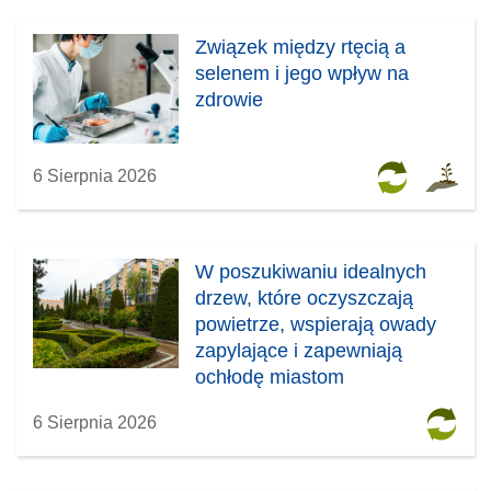
k
o
Związek między rtęcią a
n
k
selenem i jego wpływ na
i
n
zdrowie
e
i
)
e
)
6 Sierpnia 2026
W poszukiwaniu idealnych
drzew, które oczyszczają
powietrze, wspierają owady
zapylające i zapewniają
ochłodę miastom
6 Sierpnia 2026