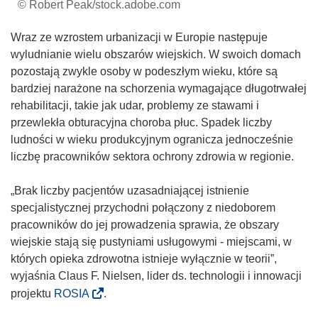
© Robert Peak/stock.adobe.com
Wraz ze wzrostem urbanizacji w Europie następuje
wyludnianie wielu obszarów wiejskich. W swoich domach
pozostają zwykle osoby w podeszłym wieku, które są
bardziej narażone na schorzenia wymagające długotrwałej
rehabilitacji, takie jak udar, problemy ze stawami i
przewlekła obturacyjna choroba płuc. Spadek liczby
ludności w wieku produkcyjnym ogranicza jednocześnie
liczbę pracowników sektora ochrony zdrowia w regionie.
„Brak liczby pacjentów uzasadniającej istnienie
specjalistycznej przychodni połączony z niedoborem
pracowników do jej prowadzenia sprawia, że obszary
wiejskie stają się pustyniami usługowymi - miejscami, w
których opieka zdrowotna istnieje wyłącznie w teorii”,
wyjaśnia Claus F. Nielsen, lider ds. technologii i innowacji
(
projektu
ROSIA
.
o