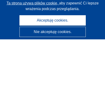
Ta strona używa plików cookie,
aby zapewnić Ci lepsze
wrażenia podczas przeglądania.
Akceptuję cookies.
Nie akceptuję cookies.
CORDIS - Wyniki badań wspieranych przez UE
Administratorem tej strony internetowej jest
Urząd
Publikacji Unii Europejskiej
Dostępność
Częściowo zautomatyzowana klasyfikacja projektów -
Informacja na temat wyjaśnialności
Kontakt