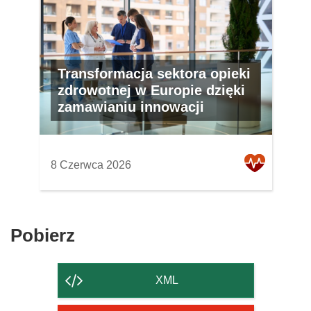
Transformacja sektora opieki
zdrowotnej w Europie dzięki
zamawianiu innowacji
8 Czerwca 2026
Pobierz
Pobierz
zawartość
strony
XML