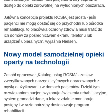
o
dostęp do opieki zdrowotnej na wyludnionych obszarach.
w
y
„Główna koncepcja projektu ROSIA jest prosta - jeśli
m
pacjenci nie mogą dostać się do przychodni lub ośrodka
o
rehabilitacji, to placówka ochrony zdrowia musi trafić do
k
ich domów za pośrednictwem ekranu, telefonu lub
n
urządzeń ubieralnych”, wyjaśnia Nielsen.
i
Nowy model samodzielnej opieki
e
)
oparty na technologii
Zespół opracował „Katalog usług ROSIA” - zestaw
zweryfikowanych narzędzi cyfrowych opracowanych z
myślą o użytkowaniu w domach pacjentów. Dzięki tym
rozwiązaniom pacjent wykonuje ćwiczenia rehabilitacyjne,
system gromadzi dane, a lekarz zdalnie monitoruje
postępy i w razie potrzeby dostosowuje program
rehabilitacji.